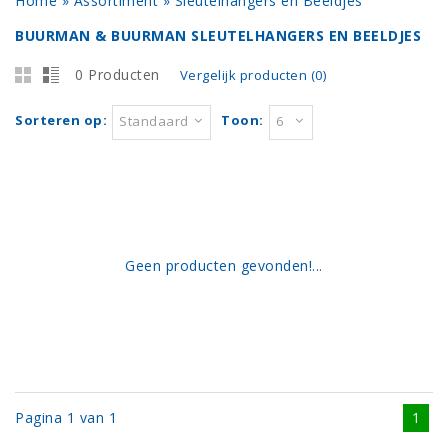
Home
»
Assortiment
»
Sleutelhangers en Beeldjes
BUURMAN & BUURMAN SLEUTELHANGERS EN BEELDJES
0 Producten
Vergelijk producten (0)
Sorteren op:
Toon:
Standaard
6
Geen producten gevonden!...
Pagina 1 van 1
1