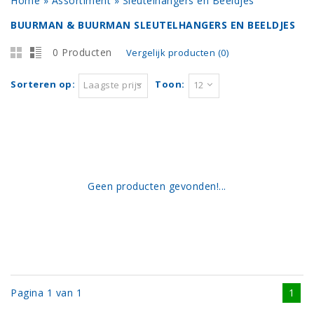
Home
»
Assortiment
»
Sleutelhangers en Beeldjes
BUURMAN & BUURMAN SLEUTELHANGERS EN BEELDJES
0 Producten
Vergelijk producten (0)
Sorteren op:
Toon:
Laagste prijs
12
Geen producten gevonden!...
Pagina 1 van 1
1