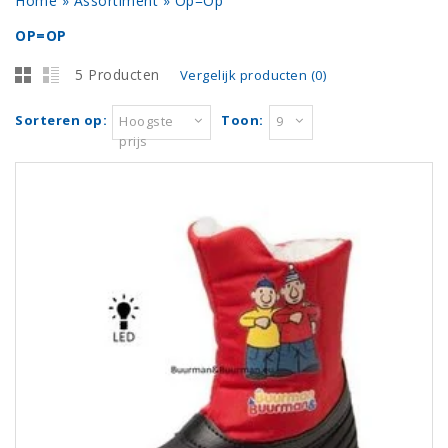
Home
»
Assortiment
»
Op=Op
OP=OP
5 Producten
Vergelijk producten (0)
Sorteren op:
Toon:
Hoogste
9
prijs