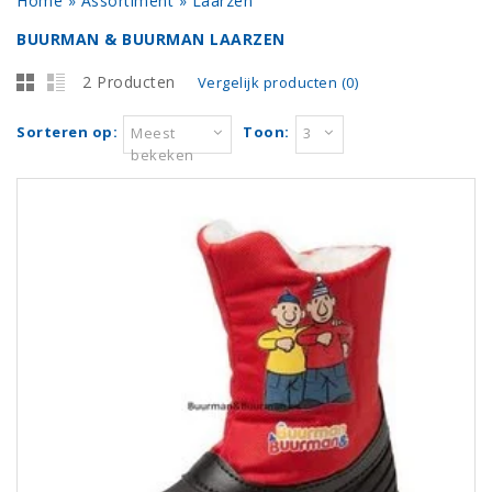
Home
»
Assortiment
»
Laarzen
BUURMAN & BUURMAN LAARZEN
2 Producten
Vergelijk producten (0)
Sorteren op:
Toon:
Meest
3
bekeken