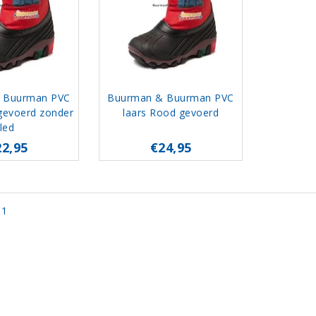
 Buurman PVC
Buurman & Buurman PVC
gevoerd zonder
laars Rood gevoerd
led
22,95
€24,95
 1