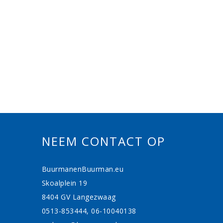
NEEM CONTACT OP
BuurmanenBuurman.eu
Skoalplein 19
8404 GV Langezwaag
0513-853444, 06-10040138