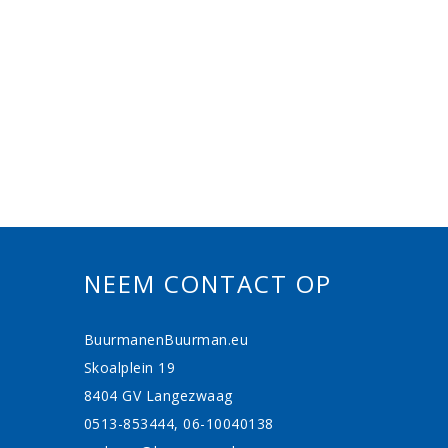
NEEM CONTACT OP
BuurmanenBuurman.eu
Skoalplein 19
8404 GV Langezwaag
0513-853444, 06-10040138