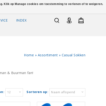
ing. Klik op Manage cookies om toestemming te verlenen of te weigeren.
VICE
INDEX
Home
»
Assortiment
»
Casual Sokken
urman & Buurman fan!
on:
Sorteren op:
12
Naam aflopend