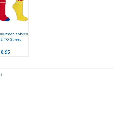
Buurman sokken
JE TO Streep
10,95
 1