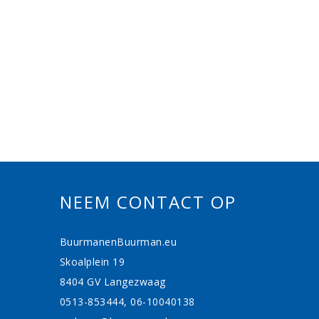
NEEM CONTACT OP
BuurmanenBuurman.eu
Skoalplein 19
8404 GV Langezwaag
0513-853444, 06-10040138