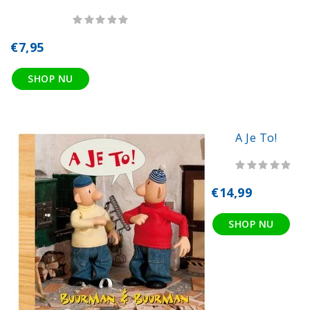
€7,95
SHOP NU
A Je To!
€14,99
SHOP NU