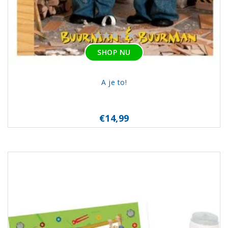
SHOP NU
A je to!
€14,99