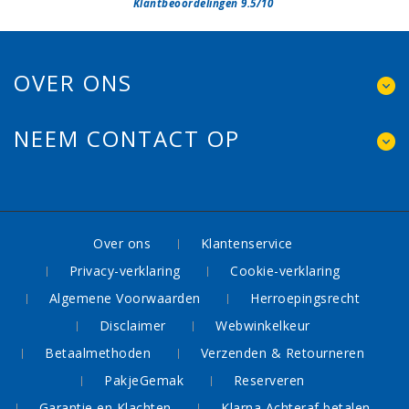
Klantbeoordelingen 9.5/10
OVER ONS
NEEM CONTACT OP
Over ons
Klantenservice
Privacy-verklaring
Cookie-verklaring
Algemene Voorwaarden
Herroepingsrecht
Disclaimer
Webwinkelkeur
Betaalmethoden
Verzenden & Retourneren
PakjeGemak
Reserveren
Garantie en Klachten
Klarna Achteraf betalen