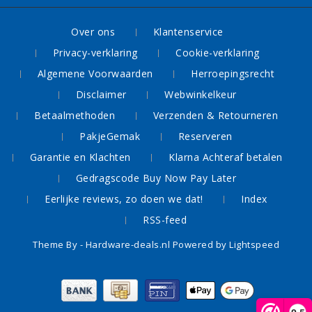
Over ons
Klantenservice
Privacy-verklaring
Cookie-verklaring
Algemene Voorwaarden
Herroepingsrecht
Disclaimer
Webwinkelkeur
Betaalmethoden
Verzenden & Retourneren
PakjeGemak
Reserveren
Garantie en Klachten
Klarna Achteraf betalen
Gedragscode Buy Now Pay Later
Eerlijke reviews, zo doen we dat!
Index
RSS-feed
Theme By -
Hardware-deals.nl
Powered by
Lightspeed