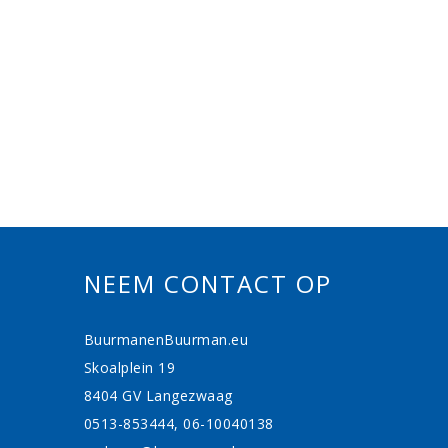
NEEM CONTACT OP
BuurmanenBuurman.eu
Skoalplein 19
8404 GV Langezwaag
0513-853444, 06-10040138