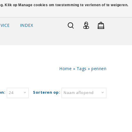
ing. Klik op Manage cookies om toestemming te verlenen of te weigeren.
VICE
INDEX
Home
»
Tags
»
pennen
on:
Sorteren op:
24
Naam aflopend