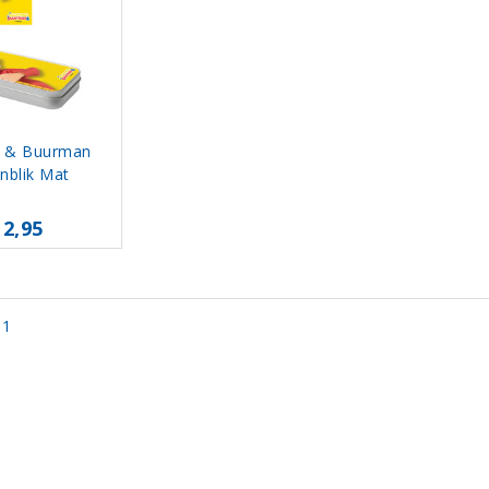
 & Buurman
nblik Mat
12,95
 1