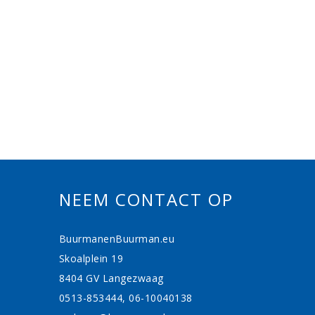
NEEM CONTACT OP
BuurmanenBuurman.eu
Skoalplein 19
8404 GV Langezwaag
0513-853444, 06-10040138