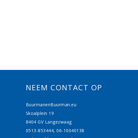
NEEM CONTACT OP
BuurmanenBuurman.eu
Skoalplein 19
8404 GV Langezwaag
0513-853444, 06-10040138