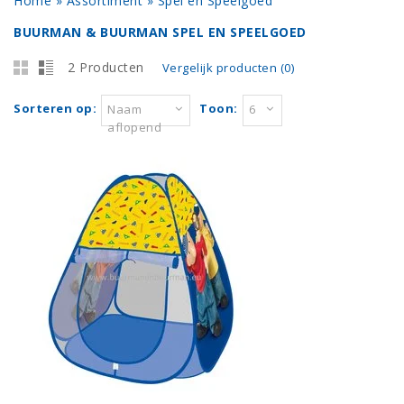
Home
»
Assortiment
»
Spel en Speelgoed
BUURMAN & BUURMAN SPEL EN SPEELGOED
2 Producten
Vergelijk producten (0)
Sorteren op:
Toon:
Naam
6
aflopend