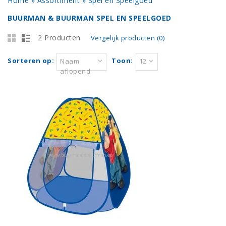
Home
»
Assortiment
»
Spel en Speelgoed
BUURMAN & BUURMAN SPEL EN SPEELGOED
2 Producten
Vergelijk producten (0)
Sorteren op:
Toon:
Naam
12
aflopend