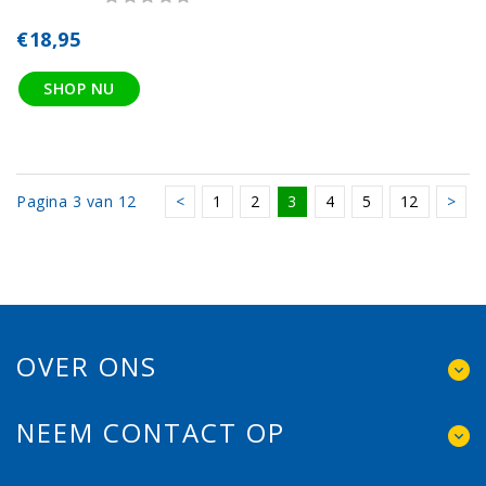
€18,95
SHOP NU
Pagina 3 van 12
<
1
2
3
4
5
12
>
OVER ONS
NEEM CONTACT OP