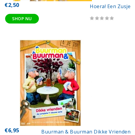
€2,50
Hoera! Een Zusje
SHOP NU
€6,95
Buurman & Buurman Dikke Vrienden