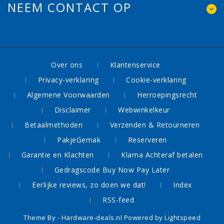
NEEM CONTACT OP
Over ons
Klantenservice
Privacy-verklaring
Cookie-verklaring
Algemene Voorwaarden
Herroepingsrecht
Disclaimer
Webwinkelkeur
Betaalmethoden
Verzenden & Retourneren
PakjeGemak
Reserveren
Garantie en Klachten
Klarna Achteraf betalen
Gedragscode Buy Now Pay Later
Eerlijke reviews, zo doen we dat!
Index
RSS-feed
Theme By -
Hardware-deals.nl
Powered by
Lightspeed