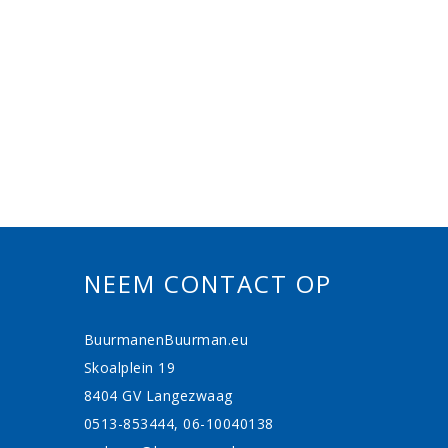
NEEM CONTACT OP
BuurmanenBuurman.eu
Skoalplein 19
8404 GV Langezwaag
0513-853444, 06-10040138