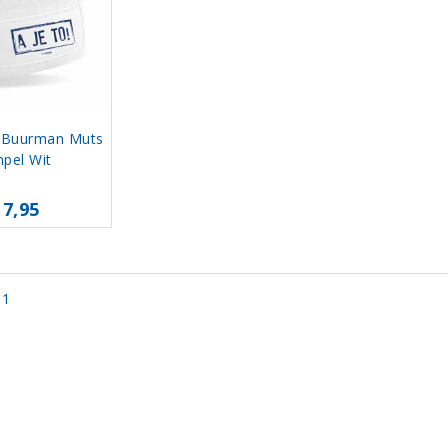
 Buurman Muts
pel Wit
17,95
 1