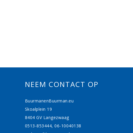
NEEM CONTACT OP
BuurmanenBuurman.eu
Skoalplein 19
8404 GV Langezwaag
0513-853444, 06-10040138