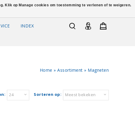
ing. Klik op Manage cookies om toestemming te verlenen of te weigeren.
VICE
INDEX
Home
»
Assortiment
»
Magneten
on:
Sorteren op:
24
Meest bekeken