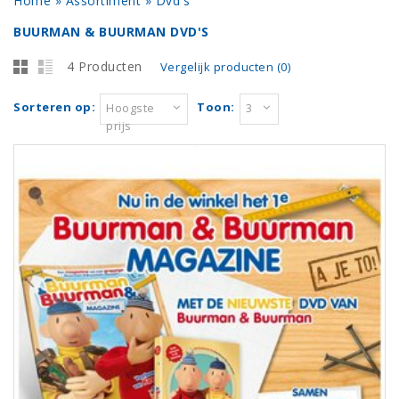
Home
»
Assortiment
»
Dvd's
BUURMAN & BUURMAN DVD'S
4 Producten
Vergelijk producten (0)
Sorteren op:
Toon:
Hoogste
3
prijs