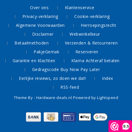
Over ons
Klantenservice
Privacy-verklaring
Cookie-verklaring
Algemene Voorwaarden
Herroepingsrecht
Disclaimer
Webwinkelkeur
Betaalmethoden
Verzenden & Retourneren
PakjeGemak
Reserveren
Garantie en Klachten
Klarna Achteraf betalen
Gedragscode Buy Now Pay Later
Eerlijke reviews, zo doen we dat!
Index
RSS-feed
Theme By -
Hardware-deals.nl
Powered by
Lightspeed
9,5