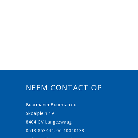
NEEM CONTACT OP
BuurmanenBuurman.eu
Skoalplein 19
8404 GV Langezwaag
0513-853444, 06-10040138